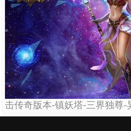
击传奇版本-镇妖塔-三界独尊-