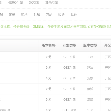
擎
HERO引擎
3K引擎
其他引擎
76
沉默
玛法
1.80
万劫
狼派
其他
所有的传奇版本库、传奇服务端、GM基地、传奇手游发布网均来至网络,如有侵权请联
版本价格
引擎类型
版本类型
开区
0 元
GEE引擎
1.76
开区
0 元
GEE引擎
玛法
开区
0 元
GEE引擎
沉默
开区
0 元
GEE引擎
狼派
开区
弥
0 元
GEE引擎
沉默
开区
首冲礼包
0 元
BLUE引擎
1.80
开区