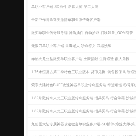
单职业客户端-SD插件-熔炼大师-第二大陆
全新巨作将杀迷失激情单职业版传奇客户端
微变单职业传奇服务端-神盾插件-自动拾取-召唤妖兽_GOM引擎
无限刀单职业客户端-蛊毒老人-秒血符文-武器洗练
赤焰火龙公益微变单职业客户端-土豪捐献-生肖锻造-散人乐园
1.76永恒复古第二季特色三职业版本-货币兑换 -装备投保-时装锻
紫寒大陆特色BUFF攻速神器单职业传奇服务端-幸运项链-称号系
1.82杀戮传奇火龙三职业版传奇服务端-招兵买马-行会争霸-沙城
1.82杀戮传奇火龙三职业版传奇服务端-招兵买马-行会争霸-沙城
九仙图大陆专属神器攻速微变单职业客户端-SD插件-熔炼大师-第