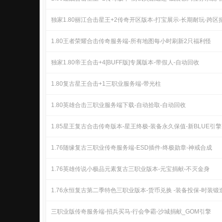
独家1.80丽江合击星王+2传奇开区版本-打宝展示-长期耐玩-跨区
1.80王者荣耀合击传奇服务端-所有地图每小时刷新2只福利怪
独家1.80帝王合击+4[BUFF版]专属版本-带假人-自动回收
1.80复古星王合击+1三职业服务端-带光柱
1.80英雄合击三职业服务端下载-自动拾取-自动回收
1.85星王复古合击传奇版本-星王终极-装备永久保值-新BLUE引擎
1.76随缘复古三职业传奇服务端-ESD插件-终极勋章-神戒合成
1.76英雄传说小极品元素复古三职业版本-元宝捐献-不灭金身
1.76永恒复古第二季特色三职业版本-货币兑换 -装备投保-时装锻
三职业版传奇服务端-招兵买马-行会争霸-沙城捐献_GOM引擎