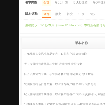
引擎类型:
全部
GEE引擎
BLUE引擎
GOM引
版本类型:
全部
微变
轻变
中变
迷失
1.
温馨提示：123版本库（www.123bbk.com）本站
版本名称
1.76纯散人奇遇小极品复古三职业客户端-宠物拾取-
天玄专属特色暗黑单职业版-沙城捐赠-壹阶深渊
妖月沉默复古专属三职业传奇客户端-幸运强化-水上世界
轮回复古特色任务公益三职业传奇客户端-拍卖行-装备打孔
纪元神宠暗黑专属神器三职业客户端-第二大陆-仙灵神宠-无量须
1.80速战合击星王+2传奇版本-测试奖励返还-威震镖局任务系统-