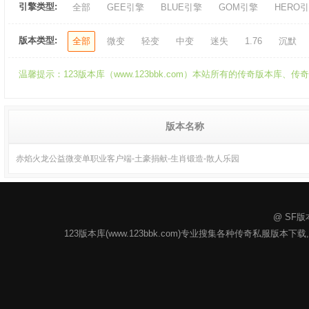
引擎类型:
全部
GEE引擎
BLUE引擎
GOM引擎
HERO
版本类型:
全部
微变
轻变
中变
迷失
1.76
沉默
温馨提示：123版本库（www.123bbk.com）本站所有的传奇版本
版本名称
赤焰火龙公益微变单职业客户端-土豪捐献-生肖锻造-散人乐园
@ SF版
123版本库(www.123bbk.com)专业搜集各种传奇私服